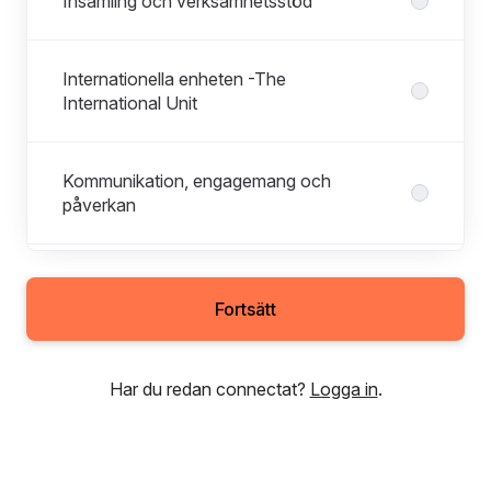
Insamling och verksamhetsstöd
Internationella enheten -The
International Unit
Kommunikation, engagemang och
påverkan
Nationella enheten.
Fortsätt
RFSL Ungdom
Har du redan connectat?
Logga in
.
RFSL Utbildning AB